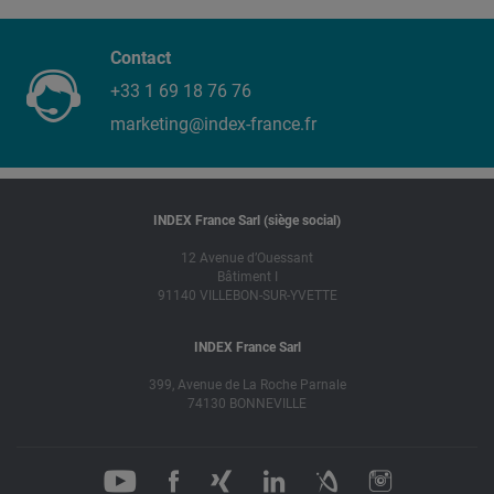
Contact
+33 1 69 18 76 76
marketing@index-france.fr
INDEX France Sarl (siège social)
12 Avenue d’Ouessant
Bâtiment I
91140 VILLEBON-SUR-YVETTE
INDEX France Sarl
399, Avenue de La Roche Parnale
74130 BONNEVILLE