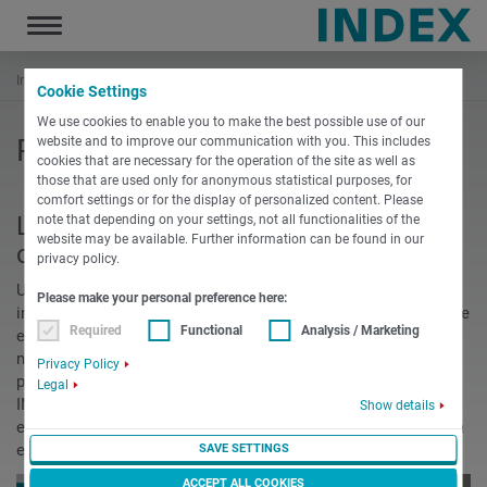
Toggle
navigation
Inicio
Puesta en servicio
Cookie Settings
We use cookies to enable you to make the best possible use of our
Puesta en servicio
website and to improve our communication with you. This includes
cookies that are necessary for the operation of the site as well as
those that are used only for anonymous statistical purposes, for
comfort settings or for the display of personalized content. Please
La mejor forma de empezar a trabajar
note that depending on your settings, not all functionalities of the
website may be available. Further information can be found in our
con la máquina: la puesta en servicio
privacy policy.
Un equipo de experimentados instaladores se encarga de
Please make your personal preference here:
instalar y poner en servicio la máquina. Este mismo equipo se
Required
Functional
Analysis / Marketing
encarga también de reparar la máquina cuando sea
necesario. Nos aseguramos de que pueda comenzar la
Privacy Policy
producción en el menor tiempo posible. Un especialista de
Legal
INDEX y TRAUB le asistirá durante todo el proceso, desde el
Show details
envío desde nuestra fábrica, hasta la recepción de la máquina
en sus instalaciones.
SAVE SETTINGS
ACCEPT ALL COOKIES