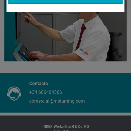
Contacto
+34 606404366
comercial@msturning.com
INDEX-Werke GmbH & Co. KG