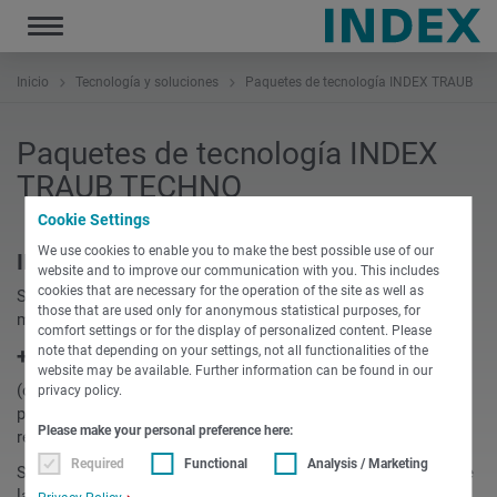
Toggle
navigation
Inicio
Tecnología y soluciones
Paquetes de tecnología INDEX TRAUB
Paquetes de tecnología INDEX
TRAUB TECHNO
Cookie Settings
We use cookies to enable you to make the best possible use of our
INDEX TRAUB-TECHNO:
website and to improve our communication with you. This includes
cookies that are necessary for the operation of the site as well as
Software para PC para programación CNC de tecnologías de
those that are used only for anonymous statistical purposes, for
mecanizado adicionales.
comfort settings or for the display of personalized content. Please
+ Paquetes de tecnología I
note that depending on your settings, not all functionalities of the
website may be available. Further information can be found in our
(opciones): Los paquetes de tecnología permiten un
privacy policy.
procesamiento tecnológico adicional con la salida de
Please make your personal preference here:
registros CNC para su posterior procesamiento
Required
Functional
Analysis / Marketing
Se ejecuta y se puede utilizar en el PC
independientemente
de
la
Máquina Virtual
INDEX y de TRAUB
WinFIexPS