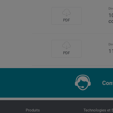
Div
1
PDF
c
Div
1
PDF
Con
Produits
Technologies et 