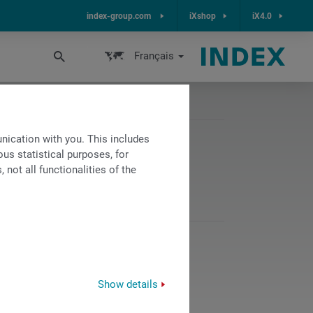
index-group.com
iXshop
iX4.0
Français
ication with you. This includes
us statistical purposes, for
not all functionalities of the
PDF
-
369 KB
TÉLÉCHARGER
Show details