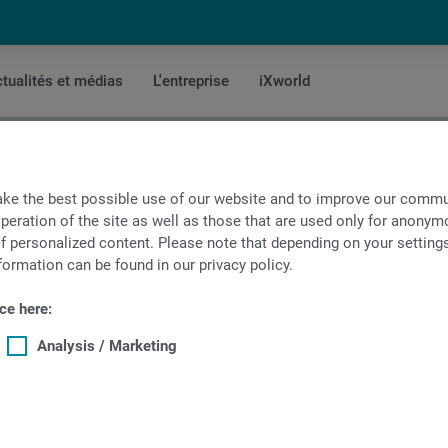
tualités et médias
L'entreprise
iXworld
S16-6, MS16-6plus
ke the best possible use of our website and to improve our commun
peration of the site as well as those that are used only for anonymo
s Vorabdocumentation
f personalized content. Please note that depending on your settings, 
formation can be found in our privacy policy.
ce here:
Analysis / Marketing
Français
ers
1 Remarques importantes sur la documentation
ovisoire