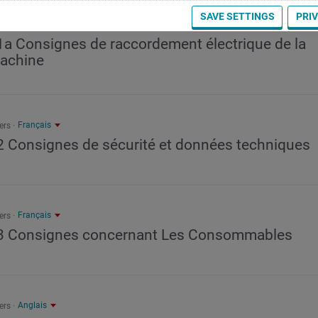
SAVE SETTINGS
PRI
Français
ers
1a Consignes de raccordement électrique de la
achine
Français
ers
2 Consignes de sécurité et données techniques
Français
ers
3 Consignes concernant Les Consommables
Anglais
ers