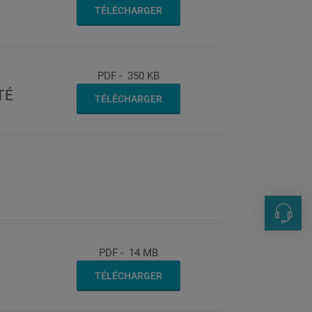
TÉLÉCHARGER
PDF
-
350 KB
TÉ
TÉLÉCHARGER
Contac
+33 1 69
PDF
-
14 MB
marketi
TÉLÉCHARGER