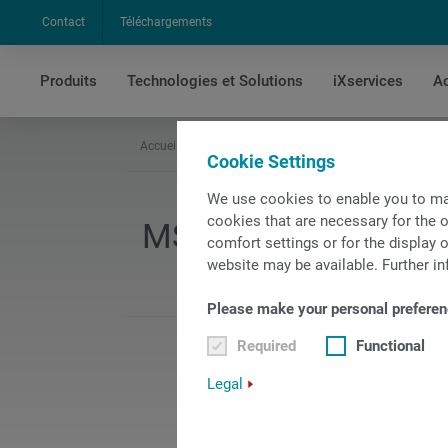
Contact
Téléchargements
Produits
Technologies et Solutions
iXservices
Ac
Accueil
Documentation
INDEX multibroche
M
Cookie Settings
We use cookies to enable you to ma
cookies that are necessary for the o
MS16-6, MS16-6plu
comfort settings or for the display o
website may be available. Further in
Please make your personal preferen
Required
Functional
Div
0
Legal
PDF
pr