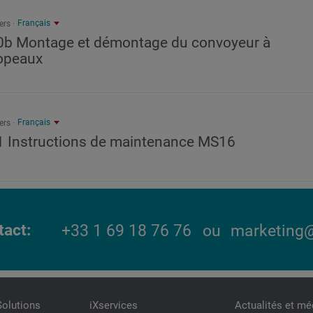
Français
ers
0b Montage et démontage du convoyeur à
opeaux
Français
ers
1 Instructions de maintenance MS16
tact
+33 1 69 18 76 76
ou
marketing@
Solutions
iXservices
Actualités et mé