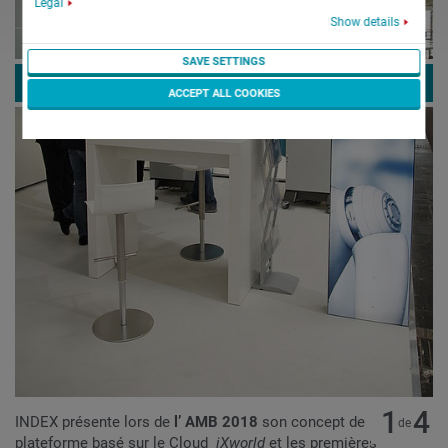
Legal
Show details
SAVE SETTINGS
ACCEPT ALL COOKIES
1
4
INDEX présente lors de
l’ AMB 2018
son concept de
de
plateforme basé sur le Cloud
iXworld
et les premières