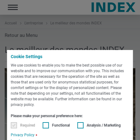
Toggle
navigation
Accueil
L'entreprise
Le meilleur des mondes INDEX
Retour au Menu
Le meilleur des mondes INDEX
Cookie Settings
We use cookies to enable you to make the best possible use of our
website and to improve our communication with you. This includes
cookies that are necessary for the operation of the site as well as
those that are used only for anonymous statistical purposes, for
comfort settings or for the display of personalized content. Please
note that depending on your settings, not all functionalities of the
website may be available. Further information can be found in our
privacy policy.
Please make your personal preference here:
Required
Functional
Analysis / Marketing
Privacy Policy