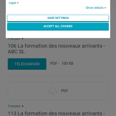
Legal
Show details
SAVE SETTINGS
PDF
ACCEPT ALL COOKIES
Français
106 La formation des nouveaux arrivants -
ABC SL
PDF
-
100 KB
TÉLÉCHARGER
PDF
Français
113 La formation des nouveaux arrivants -