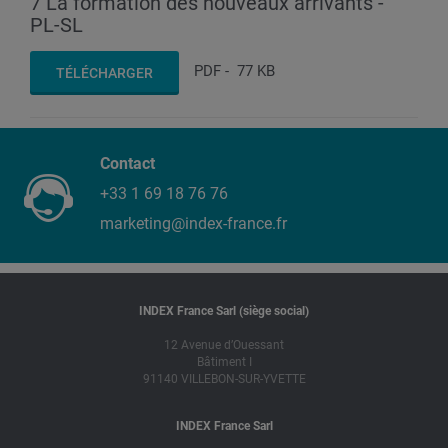
7 La formation des nouveaux arrivants -
PL-SL
PDF
-
77 KB
TÉLÉCHARGER
Contact
+33 1 69 18 76 76
marketing@index-france.fr
INDEX France Sarl (siège social)
12 Avenue d’Ouessant
Bâtiment I
91140 VILLEBON-SUR-YVETTE
INDEX France Sarl