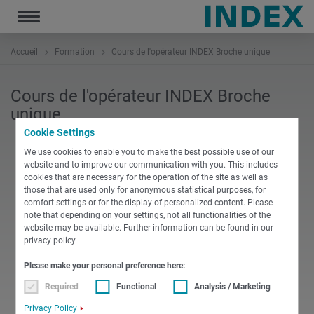
Toggle
navigation
Accueil
Formation
Cours de l'opérateur INDEX Broche unique
Cours de l'opérateur INDEX Broche
unique
Cookie Settings
We use cookies to enable you to make the best possible use of our
website and to improve our communication with you. This includes
cookies that are necessary for the operation of the site as well as
those that are used only for anonymous statistical purposes, for
PDF
comfort settings or for the display of personalized content. Please
note that depending on your settings, not all functionalities of the
website may be available. Further information can be found in our
Français
Brochure
privacy policy.
103 La formation des nouveaux arrivants -
Please make your personal preference here:
ABC Fanuc 31i
Required
Functional
Analysis / Marketing
PDF
-
99 KB
TÉLÉCHARGER
Privacy Policy