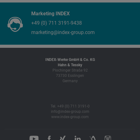
Marketing INDEX
+49 (0) 711 3191-9438
marketing@index-group.com
INDEX-Werke GmbH & Co. KG
Hahn & Tessky
Plochinger Straße 92
73730 Esslingen
Germany
Tel. +49 (0) 711 3191-0
info@index-group.com
www.index-group.com