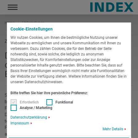
Toggle
navigation
Home
Unternehmen
Cookie-Einstellungen
Der neue TicketManager – Ihr direkter Draht zu unseren Experten
Wir nutzen Cookies, um Ihnen die bestmögliche Nutzung unserer
Zurück zur Übersicht
Webseite zu ermöglichen und unsere Kommunikation mit Ihnen zu
verbessern. Dazu zählen Cookies, die für den Betrieb der Seite
Der neue TicketManager – Ihr
notwendig sind, sowie solche, die lediglich zu anonymen
Statistikzwecken, für Komforteinstellungen oder zur Anzeige
direkter Draht zu unseren
personalisierter Inhalte genutzt werden. Bitte beachten Sie, dass auf
Basis Ihrer Einstellungen womöglich nicht mehr alle Funktionalitäten
Experten
der Website zur Verfügung stehen. Weitere Informationen finden Sie in
unseren Datenschutzhinweisen.
Bitte treffen Sie hier Ihre persönliche Präferenz:
Sie haben ein Problem mit einem unserer Produkte und
benötigen Unterstützung durch unser qualifiziertes
Erforderlich
Funktional
Fachpersonal?
Analyse / Marketing
Dann nutzen Sie einfach unseren neuen TicketManager und
Datenschutzerklärung
teilen uns Ihr Anliegen mit. Mit Hilfe eines übersichtlichen
Impressum
Formulars erstellen Sie mit wenigen Angaben eine Nachricht
Mehr Details
an uns. Ihre Nachricht erreicht sofort unseren zuständigen