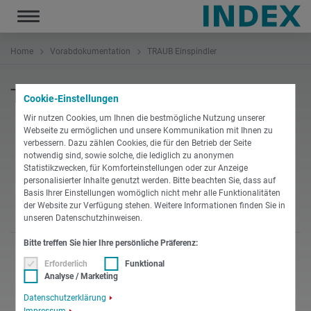
Toggle
navigation
Home
Vorabdokumentation
TRAUB Einspindler
TRAUB Einspindler
Cookie-Einstellungen
Wir nutzen Cookies, um Ihnen die bestmögliche Nutzung unserer
Webseite zu ermöglichen und unsere Kommunikation mit Ihnen zu
TNA300
verbessern. Dazu zählen Cookies, die für den Betrieb der Seite
notwendig sind, sowie solche, die lediglich zu anonymen
Statistikzwecken, für Komforteinstellungen oder zur Anzeige
personalisierter Inhalte genutzt werden. Bitte beachten Sie, dass auf
DOKUMENTATION
Basis Ihrer Einstellungen womöglich nicht mehr alle Funktionalitäten
der Website zur Verfügung stehen. Weitere Informationen finden Sie in
unseren Datenschutzhinweisen.
Bitte treffen Sie hier Ihre persönliche Präferenz:
Erforderlich
Funktional
TNA400
Analyse / Marketing
Datenschutzerklärung