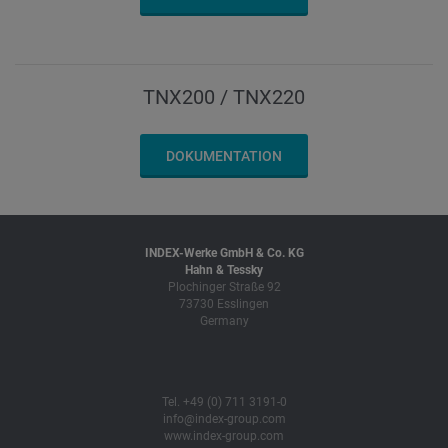
TNX200 / TNX220
DOKUMENTATION
INDEX-Werke GmbH & Co. KG
Hahn & Tessky
Plochinger Straße 92
73730 Esslingen
Germany
Tel. +49 (0) 711 3191-0
info@index-group.com
www.index-group.com