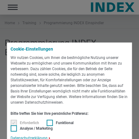
Toggle
navigation
Home
Training
Programmierung INDEX Einspindler
Programmierung INDEX
Cookie-Einstellungen
Einspindler
Wir nutzen Cookies, um Ihnen die bestmögliche Nutzung unserer
Webseite zu ermöglichen und unsere Kommunikation mit Ihnen zu
verbessern. Dazu zählen Cookies, die für den Betrieb der Seite
notwendig sind, sowie solche, die lediglich zu anonymen
Statistikzwecken, für Komforteinstellungen oder zur Anzeige
personalisierter Inhalte genutzt werden. Bitte beachten Sie, dass auf
PDF
Basis Ihrer Einstellungen womöglich nicht mehr alle Funktionalitäten
der Website zur Verfügung stehen. Weitere Informationen finden Sie in
unseren Datenschutzhinweisen.
Deutsch
Bitte treffen Sie hier Ihre persönliche Präferenz:
10 Programmierkurs - ABC SL
Erforderlich
Funktional
Analyse / Marketing
PDF
-
78 KB
HERUNTERLADEN
Datenschutzerklärung