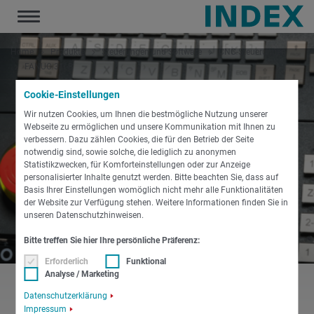
Toggle
navigation
Home
Produkte
Steuerungen und Software
CNC-Steuerungen
FANUC 31i-B
Cookie-Einstellungen
Wir nutzen Cookies, um Ihnen die bestmögliche Nutzung unserer
Webseite zu ermöglichen und unsere Kommunikation mit Ihnen zu
verbessern. Dazu zählen Cookies, die für den Betrieb der Seite
notwendig sind, sowie solche, die lediglich zu anonymen
Statistikzwecken, für Komforteinstellungen oder zur Anzeige
personalisierter Inhalte genutzt werden. Bitte beachten Sie, dass auf
Basis Ihrer Einstellungen womöglich nicht mehr alle Funktionalitäten
der Website zur Verfügung stehen. Weitere Informationen finden Sie in
unseren Datenschutzhinweisen.
Bitte treffen Sie hier Ihre persönliche Präferenz:
Erforderlich
Funktional
Analyse / Marketing
Datenschutzerklärung
Impressum