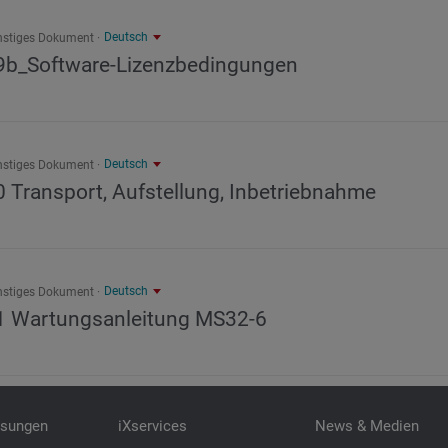
Deutsch
nstiges Dokument
9b_Software-Lizenzbedingungen
Deutsch
nstiges Dokument
0 Transport, Aufstellung, Inbetriebnahme
Deutsch
nstiges Dokument
1 Wartungsanleitung MS32-6
ösungen
iXservices
News & Medien