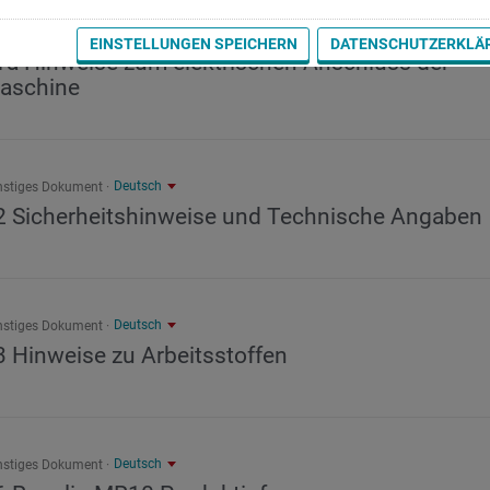
Deutsch
nstiges Dokument
EINSTELLUNGEN SPEICHERN
DATENSCHUTZERKLÄ
1a Hinweise zum elektrischen Anschluss der
aschine
Deutsch
nstiges Dokument
2 Sicherheitshinweise und Technische Angaben
Deutsch
nstiges Dokument
3 Hinweise zu Arbeitsstoffen
Deutsch
nstiges Dokument