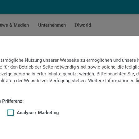
ews & Medien
Unternehmen
iXworld
MS32-6
bestmögliche Nutzung unserer Webseite zu ermöglichen und unsere
e für den Betrieb der Seite notwendig sind, sowie solche, die ledig
entation
zeige personalisierter Inhalte genutzt werden. Bitte beachten Sie, d
litäten der Website zur Verfügung stehen. Weitere Informationen fi
e Präferenz:
Deutsch
nstiges Dokument
Analyse / Marketing
1 Wichtige Hinweise zur Vorab-Dokumentation