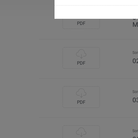
So
0
PDF
M
So
0
PDF
So
0
PDF
So