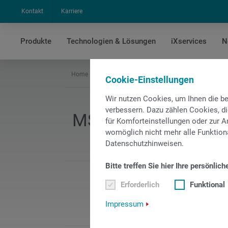
Kontakt
Karriere
Produkte
Technologien & Lösungen
iXservices
N
Home
Vorabdokumentation
INDEX Mehrspindler
Cookie-Einstellungen
Wir nutzen Cookies, um Ihnen die 
verbessern. Dazu zählen Cookies, di
MS32-6 Vorabdokum
für Komforteinstellungen oder zur An
womöglich nicht mehr alle Funktiona
Datenschutzhinweisen.
Bitte treffen Sie hier Ihre persönlich
So
Erforderlich
Funktional
0
PDF
Impressum