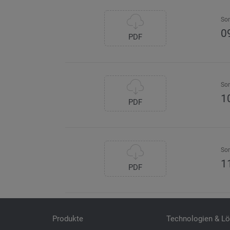
So
0
PDF
So
1
PDF
So
1
PDF
Produkte
Technologien & L