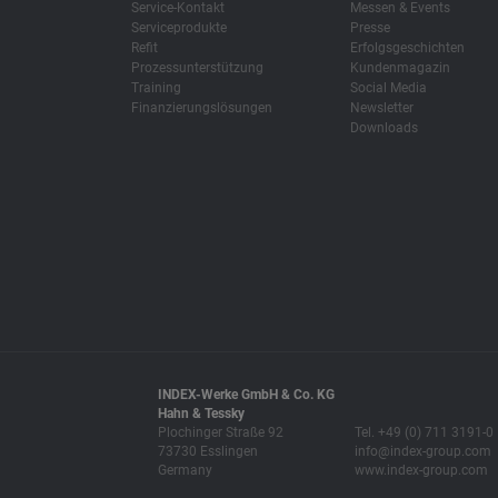
Service-Kontakt
Messen & Events
Serviceprodukte
Presse
Refit
Erfolgsgeschichten
Prozessunterstützung
Kundenmagazin
Training
Social Media
Finanzierungslösungen
Newsletter
Downloads
INDEX-Werke GmbH & Co. KG
Hahn & Tessky
Plochinger Straße 92
Tel. +49 (0) 711 3191-0
73730 Esslingen
info@index-group.com
Germany
www.index-group.com