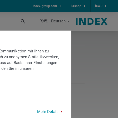
index-group.com
iXshop
iX4.0
Deutsch
 Kommunikation mit Ihnen zu
lich zu anonymen Statistikzwecken,
ass auf Basis Ihrer Einstellungen
nden Sie in unseren
PDF
-
381 KB
HERUNTERLADEN
Mehr Details