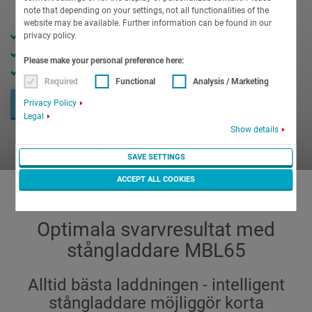
note that depending on your settings, not all functionalities of the
website may be available. Further information can be found in our
Stångmagasin för enspindliga svarvar
privacy policy.
Minimal riggtid & ergonomisk stångladdningshöjd
Please make your personal preference here:
Maskinoavhängigt styrsystem
Required
Functional
Analysis / Marketing
Privacy Policy
BEGÄR NU
Legal
Show details
SAVE SETTINGS
ACCEPT ALL COOKIES
Optimala svarvresultat med
stångladdare MBL65
Alltid bästa laddningen - intelligent
stångladdare möjliggör korta