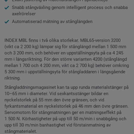
Snabb stångväxling genom intelligent process och snabba
axelrörelser
Automatiserad mätning av stånglängden
INDEX MBL finns i två olika storlekar. MBL65-version 3200
(vikt ca 2 200 kg) lämpar sig för stånglängd mellan 1 500 mm
och 3 200 mm, och behöver en uppställningsyta på ca 4 245
mm i längsriktning. För den större varianten 4200 (stånglängd
mellan 1 700 och 4 200 mm, vikt ca 2 700 kg) behöver omkring
5 300 mm i uppställningsyta för stångladdaren i längsgående
riktning.
Stångladdningsmagasinet kan ta upp runda materialstänger på
10–65 mm i diameter. Vid sexkantsstänger bildar en
nyckelstorlek på 55 mm den övre gränsen, och vid
fyrkantsmaterial en nyckelstorlek på 46 mm den övre gränsen.
Servomotorn för stångmatningen ger en matningseffekt på
1 500 N. Körhastigheter på upp till 50 m/min i snabbgång och
upp till 30 m/min banhastighet vid förstainmatning av
stångmaterialet.