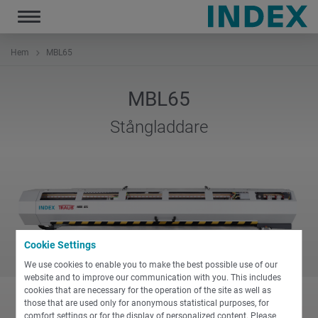
Toggle
navigation
Hem
MBL65
MBL65
Stångladdare
Cookie Settings
We use cookies to enable you to make the best possible use of our
website and to improve our communication with you. This includes
cookies that are necessary for the operation of the site as well as
those that are used only for anonymous statistical purposes, for
comfort settings or for the display of personalized content. Please