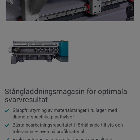
Stångladdningsmagasin för optimala
svarvresultat
Glappfri styrning av materialstänger i rullager, med
diameterspecifika plasthylsor
Bästa bearbetningsresultatet i förhållande till yta och
toleranser – även på profilmaterial
Exakt justering av materialstången i spindelhöjd