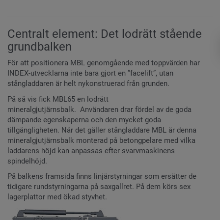
Centralt element: Det lodrätt stående
grundbalken
För att positionera MBL genomgående med toppvärden har
INDEX-utvecklarna inte bara gjort en ”facelift”, utan
stångladdaren är helt nykonstruerad från grunden.
På så vis fick MBL65 en lodrätt
mineralgjutjärnsbalk.
Användaren drar fördel av de goda
dämpande egenskaperna och den mycket goda
tillgängligheten. När det gäller stångladdare MBL är denna
mineralgjutjärnsbalk monterad på betongpelare med vilka
laddarens höjd kan anpassas efter svarvmaskinens
spindelhöjd.
På balkens framsida finns linjärstyrningar som ersätter de
tidigare rundstyrningarna på saxgallret. På dem körs sex
lagerplattor med ökad styvhet.